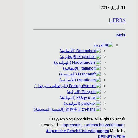
11. أبريل 2017
HERBA
Mehr
العربية
Deutsch
(
الألمانية
)
English
(
الإنجليزية
)
Nederlands
(
الهولندية
)
Italiano
(
الإيطالية
)
Français
(
الفرنسية
)
Español
(
الأسبانية
)
Português
(
البرتغالية ، البرتغال
)
Türkçe
(
التركية
)
Ελληνικα
(
اليونانية
)
polski
(
البولندية
)
简体中文
(
الصينية المبسطة
)
© 2022 Easyyem Vogelprodukte. All Rights
Reserved. |
Impressum
|
Datenschutzerklärung
|
Allgemeine Geschäftsbedingungen
Made by
DESNET MEDIA