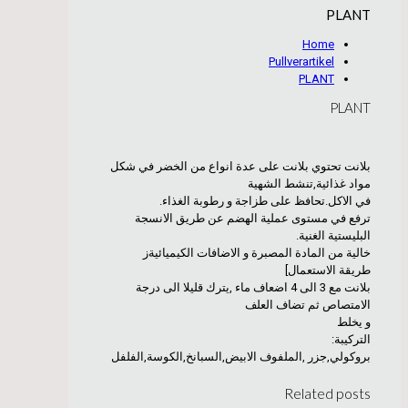
PLANT
Home
Pullverartikel
PLANT
PLANT
بلانت تحتوي بلانت على عدة انواع من الخضر في شكل
مواد غذائية,تنشط الشهية
في الاكل.تحافظ على طزاجة و رطوبة الغذاء.
ترفع في مستوى عملية الهضم عن طريق الانسجة
البليستية الغنية.
خالية من المادة المصبرة و الاضافات الكيميائيةز
طريقة الاستعمال]
بلانت مع 3 الى 4 اضعاف ماء ,يترك قليلا الى درجة
الامتصاص ثم تضاف العلف
و يخلط
التركيبة:
بروكولي,جزر ,الملفوف الابيض,السبانخ,الكوسة,الفلفل
Related posts