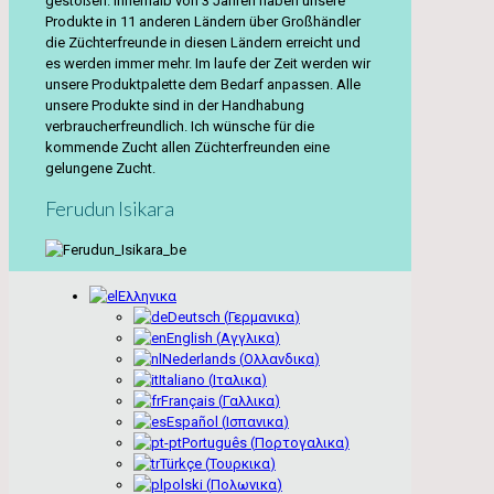
gestoßen. Innerhalb von 3 Jahren haben unsere
Produkte in 11 anderen Ländern über Großhändler
die Züchterfreunde in diesen Ländern erreicht und
es werden immer mehr. Im laufe der Zeit werden wir
unsere Produktpalette dem Bedarf anpassen. Alle
unsere Produkte sind in der Handhabung
verbraucherfreundlich. Ich wünsche für die
kommende Zucht allen Züchterfreunden eine
gelungene Zucht.
Ferudun Isikara
Ελληνικα
Deutsch
(
Γερμανικα
)
English
(
Αγγλικα
)
Nederlands
(
Ολλανδικα
)
Italiano
(
Ιταλικα
)
Français
(
Γαλλικα
)
Español
(
Ισπανικα
)
Português
(
Πορτογαλικα
)
Türkçe
(
Τουρκικα
)
polski
(
Πολωνικα
)