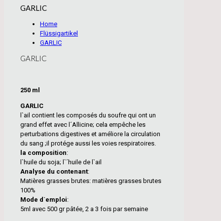
GARLIC
Home
Flüssigartikel
GARLIC
GARLIC
250 ml
GARLIC
l`ail contient les composés du soufre qui ont un
grand effet avec l´Allicine; cela empêche les
perturbations digestives et améliore la circulation
du sang ;il protége aussi les voies respiratoires.
la composition
:
l`huile du soja; l`´huile de l`ail
Analyse du contenant
:
Matières grasses brutes: matières grasses brutes
100%
Mode d`emploi
:
5ml avec 500 gr pâtée, 2 a 3 fois par semaine