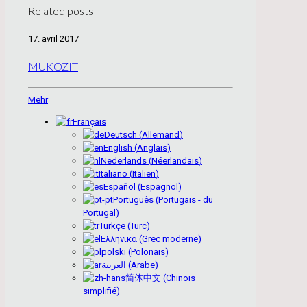
Related posts
17. avril 2017
MUKOZIT
Mehr
Français
Deutsch
(
Allemand
)
English
(
Anglais
)
Nederlands
(
Néerlandais
)
Italiano
(
Italien
)
Español
(
Espagnol
)
Português
(
Portugais - du
Portugal
)
Türkçe
(
Turc
)
Ελληνικα
(
Grec moderne
)
polski
(
Polonais
)
العربية
(
Arabe
)
简体中文
(
Chinois
simplifié
)