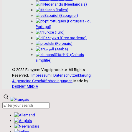
Nederlands
(
Néerlandais
)
Italiano
(
Italien
)
Español
(
Espagnol
)
Português
(
Portugais - du
Portugal
)
Türkçe
(
Turc
)
Ελληνικα
(
Grec moderne
)
polski
(
Polonais
)
العربية
(
Arabe
)
简体中文
(
Chinois
simplifié
)
© 2022 Easyyem Vogelprodukte. All Rights
Reserved. |
Impressum
|
Datenschutzerklärung
|
Allgemeine Geschäftsbedingungen
Made by
DESNET MEDIA