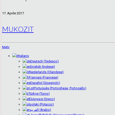
17. Aprile 2017
MUKOZIT
Mehr
Italiano
Deutsch
(
Tedesco
)
English
(
Inglese
)
Nederlands
(
Olandese
)
Français
(
Francese
)
Español
(
Spagnolo
)
Português
(
Portoghese, Portogallo
)
Türkçe
(
Turco
)
Ελληνικα
(
Greco
)
polski
(
Polacco
)
العربية
(
Arabo
)