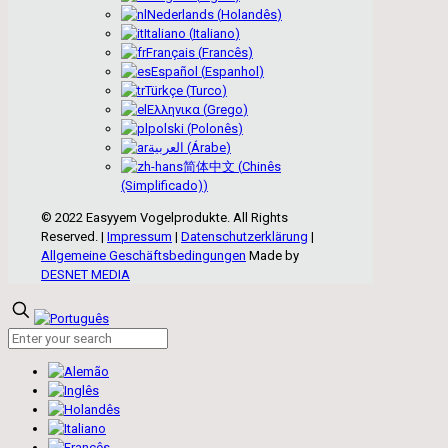
Nederlands
(
Holandês
)
Italiano
(
Italiano
)
Français
(
Francês
)
Español
(
Espanhol
)
Türkçe
(
Turco
)
Ελληνικα
(
Grego
)
polski
(
Polonês
)
العربية
(
Árabe
)
简体中文
(
Chinês
(Simplificado)
)
© 2022 Easyyem Vogelprodukte. All Rights
Reserved. |
Impressum
|
Datenschutzerklärung
|
Allgemeine Geschäftsbedingungen
Made by
DESNET MEDIA