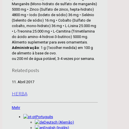
Manganês (Mono-hidrato de sulfato de manganês)
5000 mg • Zinco (Sulfato de zinco, hepta-hidrato)
4800 mg • Iodo (Iodeto de sódio) 36 mg • Selénio
(Selenito de sódio) 16 mg • Cobalto (Sulfato de
cobalto, mono-hidrato) 36 mg • L-Lisina 25.000 mg
• L-Treonina 25.000 mg • L-Carnitina (Trimetilamina
do ácido amino-4-hidroxi-3-butírico) 5000 mg.
Alimento suplementar para aves ornamentais.
Administração
: 1 g (1xcolher medida) em 100 g
de alimento à base de ovo.
ou 200 ml de água potável, 3-4 vezes por semana.
Related posts
11. Abril 2017
HERBA
Mehr
Português
Deutsch
(
Alemão
)
English
(
Inglês
)