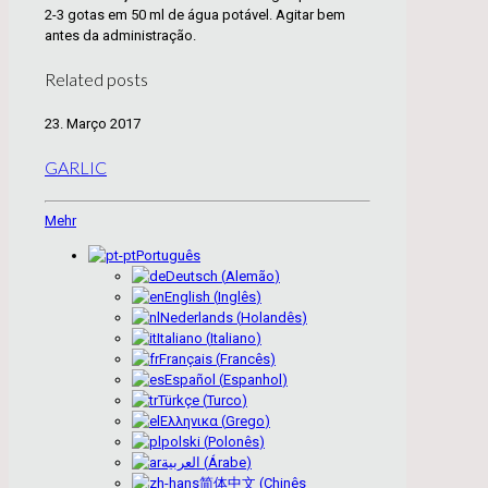
2-3 gotas em 50 ml de água potável. Agitar bem
antes da administração.
Related posts
23. Março 2017
GARLIC
Mehr
Português
Deutsch
(
Alemão
)
English
(
Inglês
)
Nederlands
(
Holandês
)
Italiano
(
Italiano
)
Français
(
Francês
)
Español
(
Espanhol
)
Türkçe
(
Turco
)
Ελληνικα
(
Grego
)
polski
(
Polonês
)
العربية
(
Árabe
)
简体中文
(
Chinês