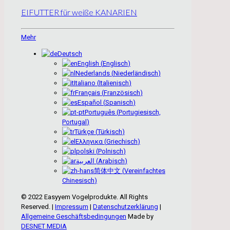
EIFUTTER für weiße KANARIEN
Mehr
Deutsch
English
(
Englisch
)
Nederlands
(
Niederländisch
)
Italiano
(
Italienisch
)
Français
(
Französisch
)
Español
(
Spanisch
)
Português
(
Portugiesisch,
Portugal
)
Türkçe
(
Türkisch
)
Ελληνικα
(
Griechisch
)
polski
(
Polnisch
)
العربية
(
Arabisch
)
简体中文
(
Vereinfachtes
Chinesisch
)
© 2022 Easyyem Vogelprodukte. All Rights
Reserved. |
Impressum
|
Datenschutzerklärung
|
Allgemeine Geschäftsbedingungen
Made by
DESNET MEDIA