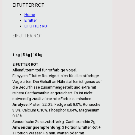
EIFUTTER ROT
Home
Eifutter
EIFUTTER ROT
EIFUTTER ROT
1 kg | 5 kg | 10 kg
EIFUTTER ROT
Alleinfuttermittel für rotfarbige Vögel.
Easyyem Eifutter Rot eignet sich für alle rotfarbige
Vogelarten. Der Gehalt an Nährstoffen ist genau auf
die Bedürfnisse zusammengestellt und extra mit
reinem Canthaxanthin angereichert. Es ist nicht
notwendig zusätzliche rote Farbe zu mischen.
Analyse
: Protein 22.0%, Fettgehalt 8.0%, Rohasche
3.8%, Calcium 0.10%, Phosphor 0.04%, Magnesium
0.13%.
Sensorische Zusatzstoffe/kg: Canthaxanthin 2g.
Anwendungsempfehlung
: 3 Portion Eifutter Rot +
1 Portion Wasser + 5 min. warten oder mit