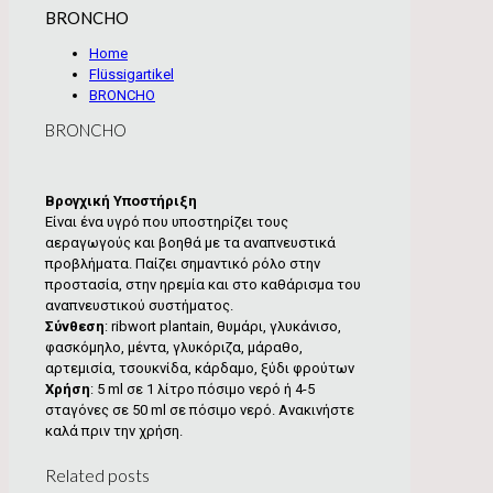
BRONCHO
Home
Flüssigartikel
BRONCHO
BRONCHO
Βρογχική Υποστήριξη
Είναι ένα υγρό που υποστηρίζει τους
αεραγωγούς και βοηθά με τα αναπνευστικά
προβλήματα. Παίζει σημαντικό ρόλο στην
προστασία, στην ηρεμία και στο καθάρισμα του
αναπνευστικού συστήματος.
Σύνθεση
: ribwort plantain, θυμάρι, γλυκάνισο,
φασκόμηλο, μέντα, γλυκόριζα, μάραθο,
αρτεμισία, τσουκνίδα, κάρδαμο, ξύδι φρούτων
Χρήση
: 5 ml σε 1 λίτρο πόσιμο νερό ή 4-5
σταγόνες σε 50 ml σε πόσιμο νερό. Ανακινήστε
καλά πριν την χρήση.
Related posts