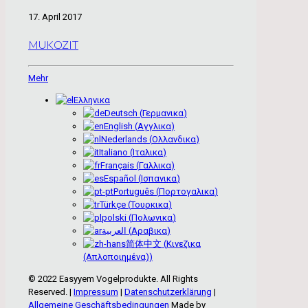
17. April 2017
MUKOZIT
Mehr
Ελληνικα
Deutsch
(
Γερμανικα
)
English
(
Αγγλικα
)
Nederlands
(
Ολλανδικα
)
Italiano
(
Ιταλικα
)
Français
(
Γαλλικα
)
Español
(
Ισπανικα
)
Português
(
Πορτογαλικα
)
Türkçe
(
Τουρκικα
)
polski
(
Πολωνικα
)
العربية
(
Αραβικα
)
简体中文
(
Κινεζικα
(Απλοποιημένα)
)
© 2022 Easyyem Vogelprodukte. All Rights
Reserved. |
Impressum
|
Datenschutzerklärung
|
Allgemeine Geschäftsbedingungen
Made by