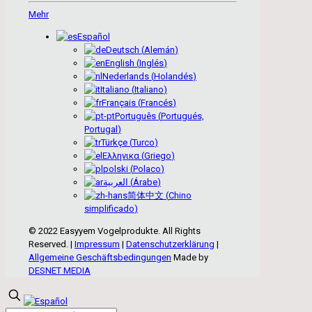
Mehr
Español
Deutsch
(
Alemán
)
English
(
Inglés
)
Nederlands
(
Holandés
)
Italiano
(
Italiano
)
Français
(
Francés
)
Português
(
Portugués,
Portugal
)
Türkçe
(
Turco
)
Ελληνικα
(
Griego
)
polski
(
Polaco
)
العربية
(
Árabe
)
简体中文
(
Chino
simplificado
)
© 2022 Easyyem Vogelprodukte. All Rights
Reserved. |
Impressum
|
Datenschutzerklärung
|
Allgemeine Geschäftsbedingungen
Made by
DESNET MEDIA