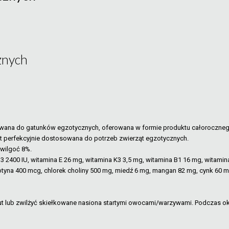
znych
osowana do gatunków egzotycznych, oferowana w formie produktu całoroczn
st perfekcyjnie dostosowana do potrzeb zwierząt egzotycznych.
 wilgoć 8%.
 D3 2400 IU, witamina E 26 mg, witamina K3 3,5 mg, witamina B1 16 mg, witami
na 400 mcg, chlorek choliny 500 mg, miedź 6 mg, mangan 82 mg, cynk 60 mg, 
inut lub zwilżyć skiełkowane nasiona startymi owocami/warzywami. Podczas 