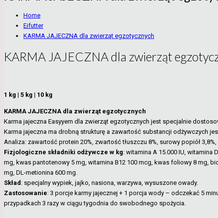
Home
Eifutter
KARMA JAJECZNA dla zwierząt egzotycznych
KARMA JAJECZNA dla zwierząt egzotyc
1 kg | 5 kg | 10 kg
KARMA JAJECZNA dla zwierząt egzotycznych
Karma jajeczna Easyyem dla zwierząt egzotycznych jest specjalnie dost
Karma jajeczna ma drobną strukturę a zawartość substancji odżywczych je
Analiza: zawartość protein 20%, zwartość tłuszczu 8%, surowy popiół 3,8%,
Fizjologiczne składniki odżywcze w kg
: witamina A 15.000 IU, witamina
mg, kwas pantotenowy 5 mg, witamina B12 100 mcg, kwas foliowy 8 mg, bioty
mg, DL-metionina 600 mg.
Skład
: specjalny wypiek, jajko, nasiona, warzywa, wysuszone owady.
Zastosowanie
: 3 porcje karmy jajecznej + 1 porcja wody – odczekać 5 m
przypadkach 3 razy w ciągu tygodnia do swobodnego spożycia.