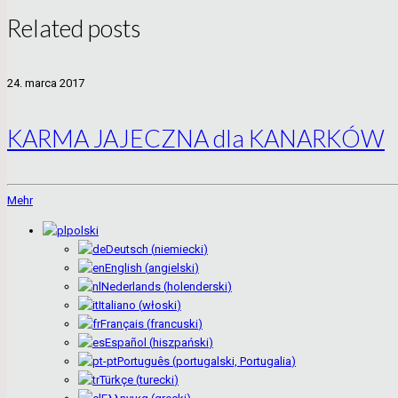
Related posts
24. marca 2017
KARMA JAJECZNA dla KANARKÓW
Mehr
polski
Deutsch
(
niemiecki
)
English
(
angielski
)
Nederlands
(
holenderski
)
Italiano
(
włoski
)
Français
(
francuski
)
Español
(
hiszpański
)
Português
(
portugalski, Portugalia
)
Türkçe
(
turecki
)