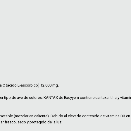
ina C (ácido L-ascórbico) 12.000 mg.
er tipo de ave de colores. KANTAX de Easyyem contiene cantaxantina y vitam
a potable (mezclar en caliente). Debido al elevado contenido de vitamina D3 
r fresco, seco y protegido de la luz.