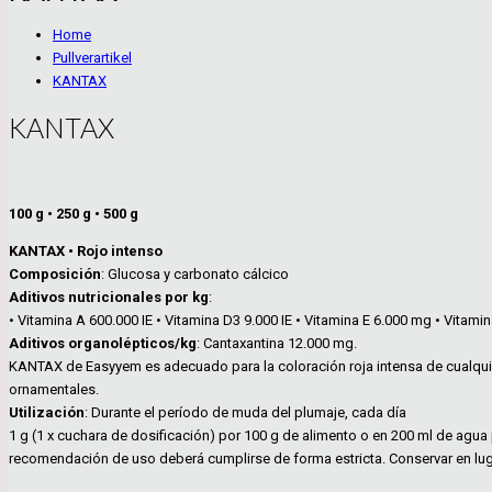
Home
Pullverartikel
KANTAX
KANTAX
100 g • 250 g • 500 g
KANTAX • Rojo intenso
Composición
: Glucosa y carbonato cálcico
Aditivos nutricionales por kg
:
• Vitamina A 600.000 IE • Vitamina D3 9.000 IE • Vitamina E 6.000 mg • Vitam
Aditivos organolépticos/kg
: Cantaxantina 12.000 mg.
KANTAX de Easyyem es adecuado para la coloración roja intensa de cualqui
ornamentales.
Utilización
: Durante el período de muda del plumaje, cada día
1 g (1 x cuchara de dosificación) por 100 g de alimento o en 200 ml de agu
recomendación de uso deberá cumplirse de forma estricta. Conservar en luga