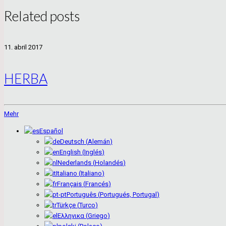
Related posts
11. abril 2017
HERBA
Mehr
Español
Deutsch
(
Alemán
)
English
(
Inglés
)
Nederlands
(
Holandés
)
Italiano
(
Italiano
)
Français
(
Francés
)
Português
(
Portugués, Portugal
)
Türkçe
(
Turco
)
Ελληνικα
(
Griego
)