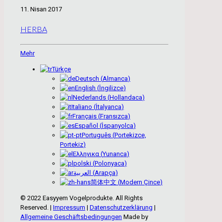
11. Nisan 2017
HERBA
Mehr
Türkçe
Deutsch
(
Almanca
)
English
(
İngilizce
)
Nederlands
(
Hollandaca
)
Italiano
(
İtalyanca
)
Français
(
Fransızca
)
Español
(
İspanyolca
)
Português
(
Portekizce,
Portekiz
)
Ελληνικα
(
Yunanca
)
polski
(
Polonyaca
)
العربية
(
Arapça
)
简体中文
(
Modern Çince
)
© 2022 Easyyem Vogelprodukte. All Rights
Reserved. |
Impressum
|
Datenschutzerklärung
|
Allgemeine Geschäftsbedingungen
Made by