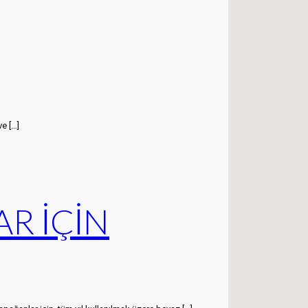
ve
[…]
R İÇİN