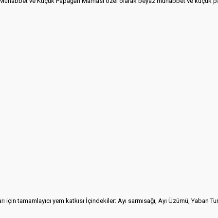
t ve Küçük Papağan MamasI özel olarak beyaz muhabbet ve küçük papağan
 için tamamlayıcı yem katkısı İçindekiler: Ayı sarmısağı, Ayı Üzümü, Yaban Tu