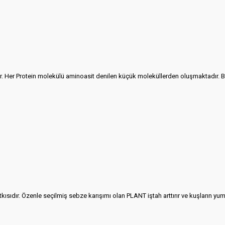
ır. Her Protein molekülü aminoasit denilen küçük moleküllerden oluşmaktadır. 
ısıdır. Özenle seçilmiş sebze karışımı olan PLANT iştah arttırır ve kuşların y