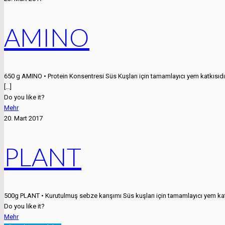
AMINO
650 g AMINO • Protein Konsentresi Süs Kuşları için tamamlayıcı yem katkısıd
[…]
Do you like it?
Mehr
20. Mart 2017
PLANT
500g PLANT • Kurutulmuş sebze karışımı Süs kuşları için tamamlayıcı yem katk
Do you like it?
Mehr