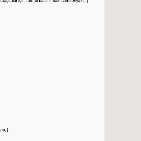
lar için, tüm yıl kullanılmak üzere beyaz
[…]
rpu,
[…]