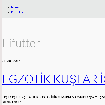
Home
Produkte
Eifutter
24. Mart 2017
EGZOTİK KUŞLAR 
1 kg | 5 kg | 10 kg EGZOTİK KUŞLAR İÇİN YUMURTA MAMASI: Easyyem Egzotik k
Do you like it?