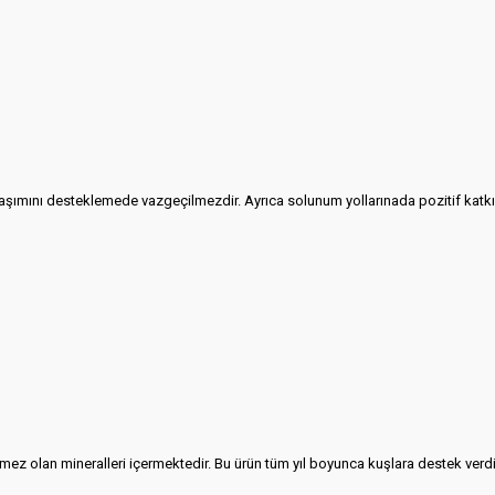
ımını desteklemede vazgeçilmezdir. Ayrıca solunum yollarınada pozitif katkıda 
ez olan mineralleri içermektedir. Bu ürün tüm yıl boyunca kuşlara destek verdiğ