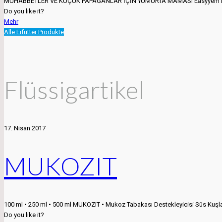
MUHABBETLER VE KÜÇÜK PAPAĞANLAR İÇİN YUMURTA MAMASI Easyyem Muhabbe
Do you like it?
Mehr
Alle Eifutter Produkte
Flüssigartikel
17. Nisan 2017
MUKOZIT
100 ml • 250 ml • 500 ml MUKOZIT • Mukoz Tabakası Destekleyicisi Süs Kuşları
Do you like it?