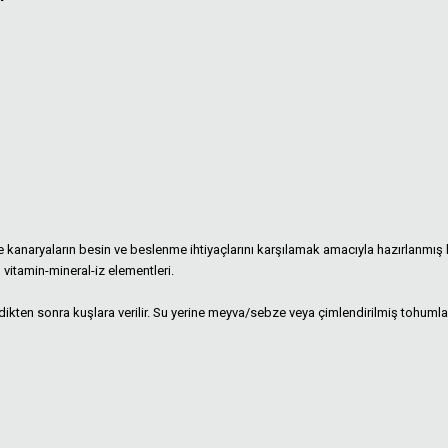
 kanaryaların besin ve beslenme ihtiyaçlarını karşılamak amacıyla hazırlanmış b
vitamin-mineral-iz elementleri.
ledikten sonra kuşlara verilir. Su yerine meyva/sebze veya çimlendirilmiş tohum