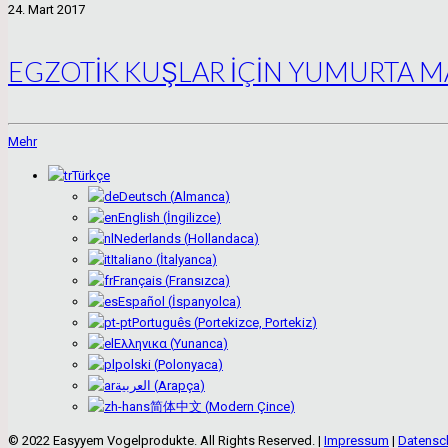
24. Mart 2017
EGZOTİK KUŞLAR İÇİN YUMURTA 
Mehr
Türkçe
Deutsch
(
Almanca
)
English
(
İngilizce
)
Nederlands
(
Hollandaca
)
Italiano
(
İtalyanca
)
Français
(
Fransızca
)
Español
(
İspanyolca
)
Português
(
Portekizce, Portekiz
)
Ελληνικα
(
Yunanca
)
polski
(
Polonyaca
)
العربية
(
Arapça
)
简体中文
(
Modern Çince
)
© 2022 Easyyem Vogelprodukte. All Rights Reserved. |
Impressum
|
Datensc