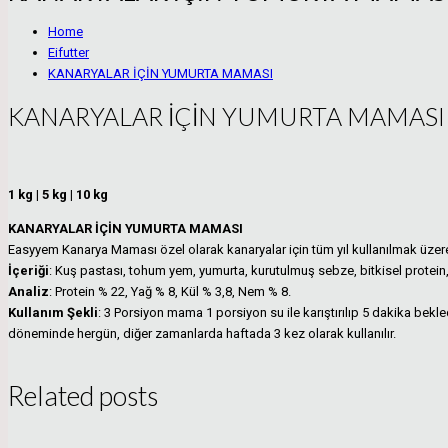
Home
Eifutter
KANARYALAR İÇİN YUMURTA MAMASI
KANARYALAR İÇİN YUMURTA MAMASI
1 kg | 5 kg | 10 kg
KANARYALAR İÇİN YUMURTA MAMASI
Easyyem Kanarya Maması özel olarak kanaryalar için tüm yıl kullanılmak üzere
İçeriği
: Kuş pastası, tohum yem, yumurta, kurutulmuş sebze, bitkisel protein, 
Analiz
: Protein % 22, Yağ % 8, Kül % 3,8, Nem % 8.
Kullanım Şekli
: 3 Porsiyon mama 1 porsiyon su ile karıştırılıp 5 dakika bek
döneminde hergün, diğer zamanlarda haftada 3 kez olarak kullanılır.
Related posts