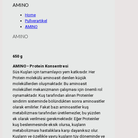
AMINO
Home
Pullverartikel
AMINO
AMINO
650 g
AMINO • Protein Konsentresi
Süs Kuşları için tamamlayıcı yem katkısıdır. Her
Protein molekülü aminoasit denilen küçük
moleküllerden oluşmaktadır. Bu aminoasit
molekülleri mekanizmanın çalışması için önemli rol
oynamaktadır. Kuş tarafından alınan Proteinler
sindirim sisteminde bölündükten sonra aminoasitler
olarak emilirler. Fakat bazı aminoasitler kuş
metabilizması tarafından üretilemezler, bu yüzden
ek olarak verilmesi gerekmektedir. Eğer Proteinler
kuş beslenmesinde eksik olursa, kuşların
metabolizması hastalıklara karşı dayanıksız olur.
Kuşların ve özellikle yavru kuşların tüy döneminde ve