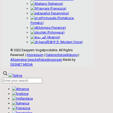
Italiano
(
İtalyanca
)
Français
(
Fransızca
)
Español
(
İspanyolca
)
Português
(
Portekizce,
Portekiz
)
Ελληνικα
(
Yunanca
)
polski
(
Polonyaca
)
العربية
(
Arapça
)
简体中文
(
Modern Çince
)
© 2022 Easyyem Vogelprodukte. All Rights
Reserved. |
Impressum
|
Datenschutzerklärung
|
Allgemeine Geschäftsbedingungen
Made by
DESNET MEDIA