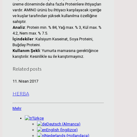
üreme döneminde daha fazla Proteinlere ihtiyaçları
vardır. AMINO ürünü bu ihtiyacı karşılayacak içeriğe
ve kuşlar tarafından yüksek kullanılma özelliğine
sahiptir.
Analiz
: Protein min. % 84, Yağ max. % 3, Kül max. %
4.2, Nem max. % 7.5.
İçindekiler
: Kalsiyum Kaseinat, Soya Proteini,
Buğday Proteini.
Kullanım Şekli
: Yumurta mamasına gerektiğince
karıştırılır. Kesinlikle su ile karıştırmayınız.
Related posts
11. Nisan 2017
HERBA
Mehr
Türkçe
Deutsch
(
Almanca
)
English
(
İngilizce
)
Nederlands
(
Hollandaca
)