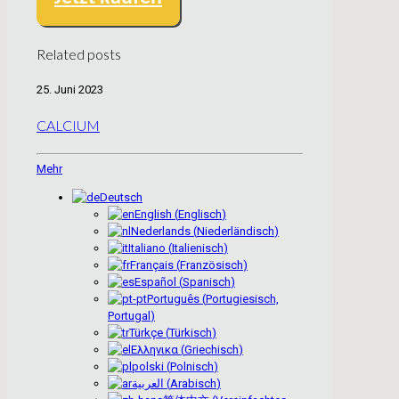
Related posts
25. Juni 2023
CALCIUM
Mehr
Deutsch
English
(
Englisch
)
Nederlands
(
Niederländisch
)
Italiano
(
Italienisch
)
Français
(
Französisch
)
Español
(
Spanisch
)
Português
(
Portugiesisch,
Portugal
)
Türkçe
(
Türkisch
)
Ελληνικα
(
Griechisch
)
polski
(
Polnisch
)
العربية
(
Arabisch
)