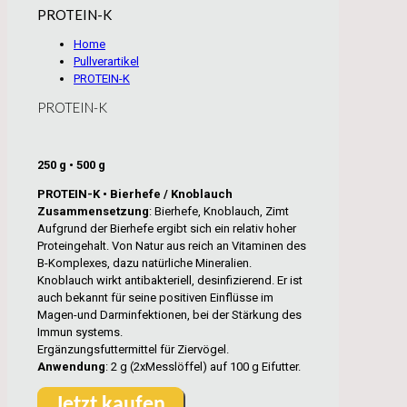
PROTEIN-K
Home
Pullverartikel
PROTEIN-K
PROTEIN-K
250 g • 500 g
PROTEIN-K • Bierhefe / Knoblauch
Zusammensetzung
: Bierhefe, Knoblauch, Zimt
Aufgrund der Bierhefe ergibt sich ein relativ hoher
Proteingehalt. Von Natur aus reich an Vitaminen des
B-Komplexes, dazu natürliche Mineralien.
Knoblauch wirkt antibakteriell, desinfizierend. Er ist
auch bekannt für seine positiven Einflüsse im
Magen-und Darminfektionen, bei der Stärkung des
Immun systems.
Ergänzungsfuttermittel für Ziervögel.
Anwendung
: 2 g (2xMesslöffel) auf 100 g Eifutter.
Jetzt kaufen