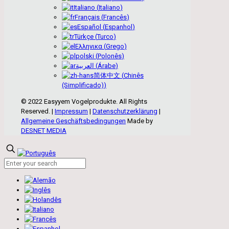
Italiano
(
Italiano
)
Français
(
Francês
)
Español
(
Espanhol
)
Türkçe
(
Turco
)
Ελληνικα
(
Grego
)
polski
(
Polonês
)
العربية
(
Árabe
)
简体中文
(
Chinês
(Simplificado)
)
© 2022 Easyyem Vogelprodukte. All Rights
Reserved. |
Impressum
|
Datenschutzerklärung
|
Allgemeine Geschäftsbedingungen
Made by
DESNET MEDIA