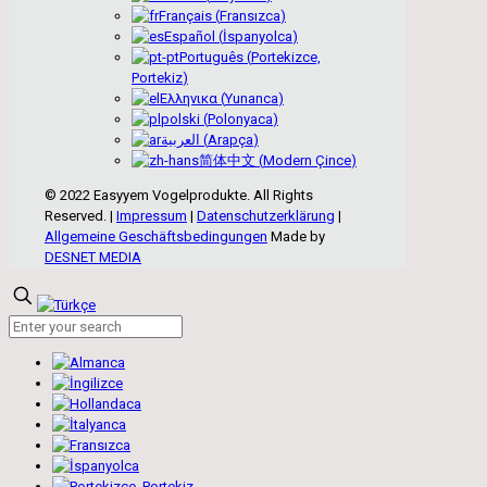
Français
(
Fransızca
)
Español
(
İspanyolca
)
Português
(
Portekizce,
Portekiz
)
Ελληνικα
(
Yunanca
)
polski
(
Polonyaca
)
العربية
(
Arapça
)
简体中文
(
Modern Çince
)
© 2022 Easyyem Vogelprodukte. All Rights
Reserved. |
Impressum
|
Datenschutzerklärung
|
Allgemeine Geschäftsbedingungen
Made by
DESNET MEDIA