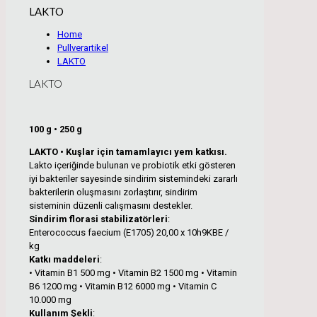
LAKTO
Home
Pullverartikel
LAKTO
LAKTO
100 g • 250 g
LAKTO • Kuşlar için tamamlayıcı yem katkısı.
Lakto içeriğinde bulunan ve probiotik etki gösteren
iyi bakteriler sayesinde sindirim sistemindeki zararlı
bakterilerin oluşmasını zorlaştırır, sindirim
sisteminin düzenli calışmasını destekler.
Sindirim florasi stabilizatörleri
:
Enterococcus faecium (E1705) 20,00 x 10h9KBE /
kg
Katkı maddeleri
:
• Vitamin B1 500 mg • Vitamin B2 1500 mg • Vitamin
B6 1200 mg • Vitamin B12 6000 mg • Vitamin C
10.000 mg
Kullanım Şekli
: