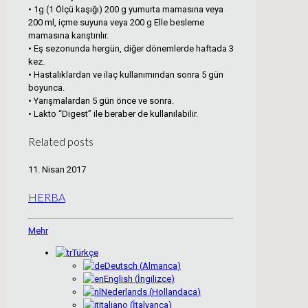
• 1g (1 Ölçü kaşığı) 200 g yumurta mamasına veya
200 ml, içme suyuna veya 200 g Elle besleme
mamasına karıştırılır.
• Eş sezonunda hergün, diğer dönemlerde haftada 3
kez.
• Hastalıklardan ve ilaç kullanımından sonra 5 gün
boyunca.
• Yarışmalardan 5 gün önce ve sonra.
• Lakto “Digest” ile beraber de kullanılabilir.
Related posts
11. Nisan 2017
HERBA
Mehr
Türkçe
Deutsch
(
Almanca
)
English
(
İngilizce
)
Nederlands
(
Hollandaca
)
Italiano
(
İtalyanca
)