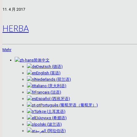
11. 4 月 2017
HERBA
Mehr
简体中文
Deutsch
(
德语
)
English
(
英语
)
Nederlands
(
荷兰语
)
Italiano
(
意大利语
)
Français
(
法语
)
Español
(
西班牙语
)
Português
(
葡萄牙语（葡萄牙）
)
Türkçe
(
土耳其语
)
Ελληνικα
(
希腊语
)
polski
(
波兰语
)
العربية
(
阿拉伯语
)