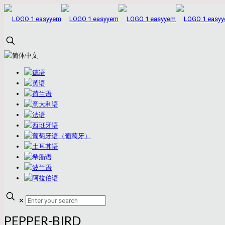
✕
PEPPER-BIRD