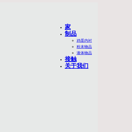
家
制品
鸡蛋内衬
粉末物品
液体物品
接触
关于我们