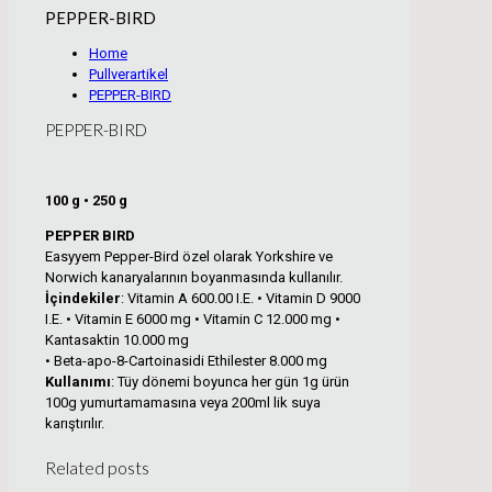
PEPPER-BIRD
Home
Pullverartikel
PEPPER-BIRD
PEPPER-BIRD
100 g • 250 g
PEPPER BIRD
Easyyem Pepper-Bird özel olarak Yorkshire ve
Norwich kanaryalarının boyanmasında kullanılır.
İçindekiler
: Vitamin A 600.00 I.E. • Vitamin D 9000
I.E. • Vitamin E 6000 mg • Vitamin C 12.000 mg •
Kantasaktin 10.000 mg
• Beta-apo-8-Cartoinasidi Ethilester 8.000 mg
Kullanımı
: Tüy dönemi boyunca her gün 1g ürün
100g yumurtamamasına veya 200ml lik suya
karıştırılır.
Related posts