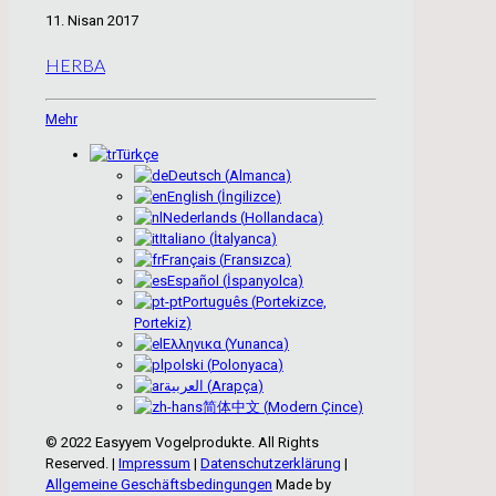
11. Nisan 2017
HERBA
Mehr
Türkçe
Deutsch
(
Almanca
)
English
(
İngilizce
)
Nederlands
(
Hollandaca
)
Italiano
(
İtalyanca
)
Français
(
Fransızca
)
Español
(
İspanyolca
)
Português
(
Portekizce,
Portekiz
)
Ελληνικα
(
Yunanca
)
polski
(
Polonyaca
)
العربية
(
Arapça
)
简体中文
(
Modern Çince
)
© 2022 Easyyem Vogelprodukte. All Rights
Reserved. |
Impressum
|
Datenschutzerklärung
|
Allgemeine Geschäftsbedingungen
Made by