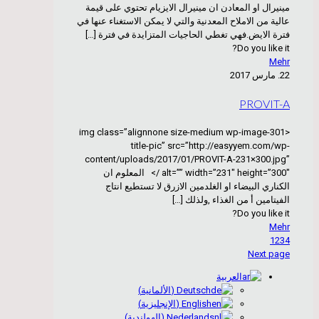
مينيرال او المعادن ان مينيرال الايزيام تحتوي على قيمة
عالية من الاملاح المعدنية والتي لا يمكن الاستغناء عنها في
فترة الايض.فهي تغطي الحاجيات المتزايدة في فترة
[…]
Do you like it?
Mehr
22. مارس 2017
PROVIT-A
<img class=”alignnone size-medium wp-image-301
title-pic” src=”http://easyyem.com/wp-
content/uploads/2017/01/PROVIT-A-231×300.jpg”
alt=”” width=”231″ height=”300″ /> المعلوم ان
الكناري البيضاء او الغلدمين الازرق لا تستطيع انتاج
الفيتامين أ من الغذاء ,ولذلك
[…]
Do you like it?
Mehr
1
2
3
4
Next page
العربية
Deutsch
(
الألمانية
)
English
(
الإنجليزية
)
Nederlands
(
الهولندية
)