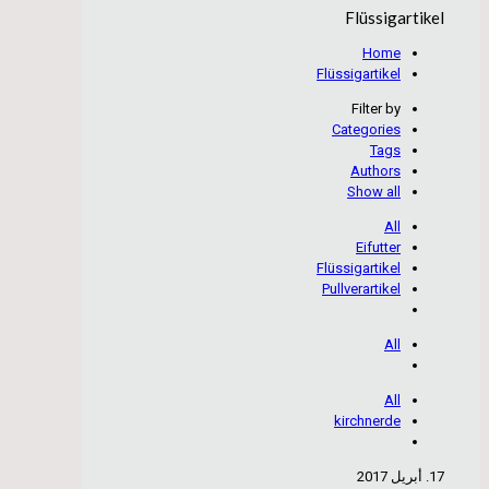
Flüssigartikel
Home
Flüssigartikel
Filter by
Categories
Tags
Authors
Show all
All
Eifutter
Flüssigartikel
Pullverartikel
All
All
kirchnerde
17. أبريل 2017