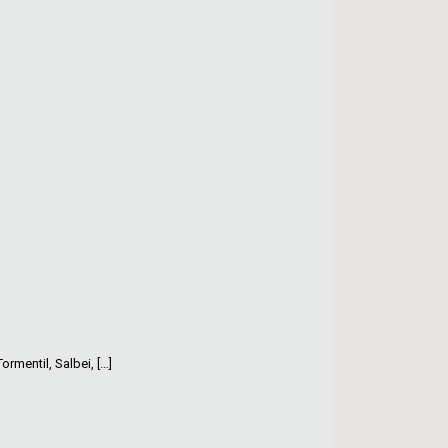
rmentil, Salbei,
[…]