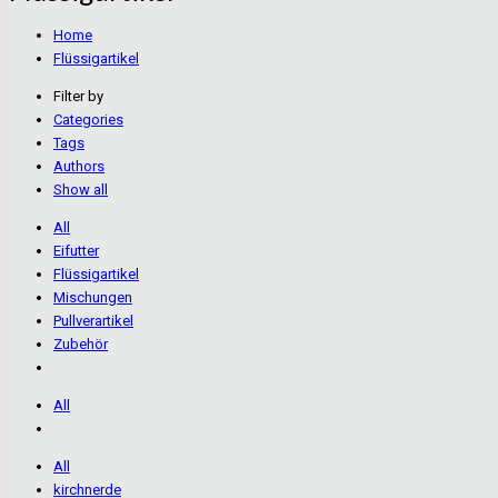
Home
Flüssigartikel
Filter by
Categories
Tags
Authors
Show all
All
Eifutter
Flüssigartikel
Mischungen
Pullverartikel
Zubehör
All
All
kirchnerde