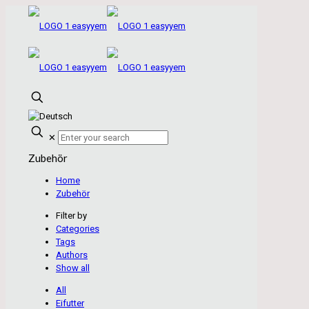
✕
Zubehör
Home
Zubehör
Filter by
Categories
Tags
Authors
Show all
All
Eifutter