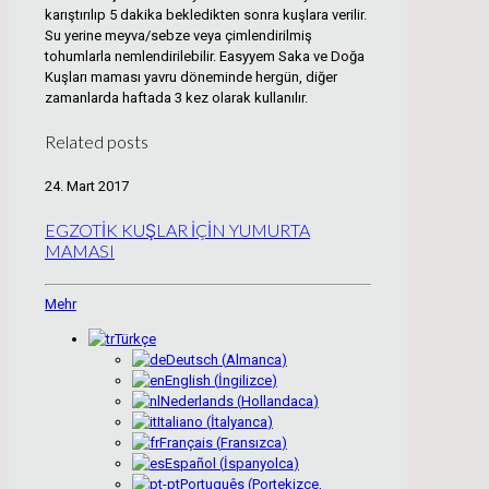
karıştırılıp 5 dakika bekledikten sonra kuşlara verilir.
Su yerine meyva/sebze veya çimlendirilmiş
tohumlarla nemlendirilebilir. Easyyem Saka ve Doğa
Kuşları maması yavru döneminde hergün, diğer
zamanlarda haftada 3 kez olarak kullanılır.
Related posts
24. Mart 2017
EGZOTİK KUŞLAR İÇİN YUMURTA
MAMASI
Mehr
Türkçe
Deutsch
(
Almanca
)
English
(
İngilizce
)
Nederlands
(
Hollandaca
)
Italiano
(
İtalyanca
)
Français
(
Fransızca
)
Español
(
İspanyolca
)
Português
(
Portekizce,