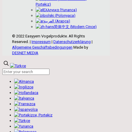
Portekiz
)
Ελληνικα
(
Yunanca
)
polski
(
Polonyaca
)
العربية
(
Arapça
)
简体中文
(
Modern Çince
)
© 2022 Easyyem Vogelprodukte. All Rights
Reserved. |
Impressum
|
Datenschutzerklärung
|
Allgemeine Geschäftsbedingungen
Made by
DESNET MEDIA