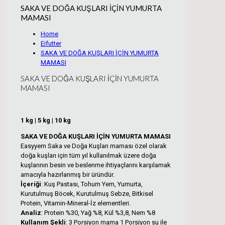
SAKA VE DOĞA KUŞLARI İÇİN YUMURTA
MAMASI
Home
Eifutter
SAKA VE DOĞA KUŞLARI İÇİN YUMURTA
MAMASI
SAKA VE DOĞA KUŞLARI İÇİN YUMURTA
MAMASI
1 kg | 5 kg | 10 kg
SAKA VE DOĞA KUŞLARI İÇİN YUMURTA MAMASI
Easyyem Saka ve Doğa Kuşları maması özel olarak
doğa kuşları için tüm yıl kullanılmak üzere doğa
kuşlarının besin ve beslenme ihtiyaçlarını karşılamak
amacıyla hazırlanmış bir üründür.
İçeriği
: Kuş Pastası, Tohum Yem, Yumurta,
Kurutulmuş Böcek, Kurutulmuş Sebze, Bitkisel
Protein, Vitamin-Mineral-İz elementleri.
Analiz
: Protein %30, Yağ %8, Kül %3,8, Nem %8
Kullanım Şekli
: 3 Porsiyon mama 1 Porsiyon su ile