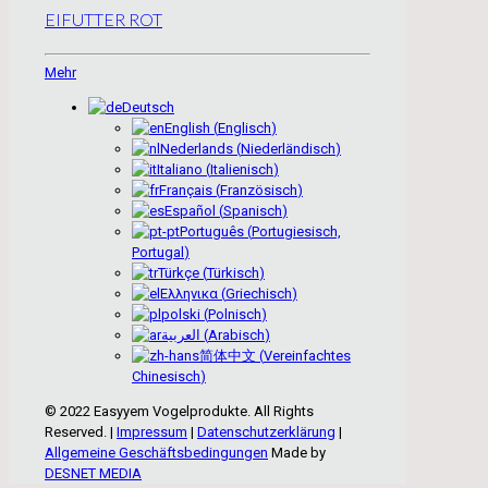
EIFUTTER ROT
Mehr
Deutsch
English
(
Englisch
)
Nederlands
(
Niederländisch
)
Italiano
(
Italienisch
)
Français
(
Französisch
)
Español
(
Spanisch
)
Português
(
Portugiesisch,
Portugal
)
Türkçe
(
Türkisch
)
Ελληνικα
(
Griechisch
)
polski
(
Polnisch
)
العربية
(
Arabisch
)
简体中文
(
Vereinfachtes
Chinesisch
)
© 2022 Easyyem Vogelprodukte. All Rights
Reserved. |
Impressum
|
Datenschutzerklärung
|
Allgemeine Geschäftsbedingungen
Made by
DESNET MEDIA